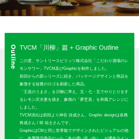
TVCM「川柳」篇 + Graphic Outline
Outline
この度、サントリースピリッツ株式会社「
こだわり酒場のレ
モンサワー
」TVCM及びGraphicを制作しました。
前回からの新シリーズに続き、パッケージデザインと商品を
象徴する短冊のロゴを刷新した商品。
「王道のうまさ」を川柳に準え、五・七・五でやりとりをす
るレモン沢夫妻を描き、象徴の「夢芝居」を和風アレンジに
しました。
TVCM演出は前回より神谷 佳成さん、Graphic designは各務
将成さん / 韓 祐士さんです。
GraphicはCMと同じ世界観でデザインされたビジュアルの他
に、冬季限定商品だった「冬の濃い旨（缶）」が通年ライン