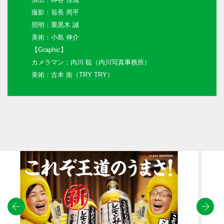
撮影：翁長 周平
照明：重黒木 誠
美術：小島 伸介
【Graphic】
カメラマン：内川 聡（内川写真事務所）
美術：古本 衛（TRY TRY）