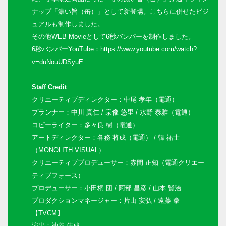
ナップ「濃い旨（缶）」として新登場。こちらに併せたビジ
ュアルも制作しました。
その他WEB Movieとして6秒バンパーを制作しました。
6秒バンパーYouTube：https://www.youtube.com/watch?
v=duNouUDSyuE
Staff Credit
クリエーティブディレクター：中尾 孝年（電通）
プランナー：中川 真仁 / 宗像 悠里 / 水野 泰雅（電通）
コピーライター：多々良 樹（電通）
アートディレクター：各務 将成（電通） / 韓 祐士
（
MONOLITH VISUAL
）
クリエーティブプロデューサー：赤間 正知（電通クリエー
ティブフォース）
プロデューサー：小田桐 団 / 阿部 昌彦 / 山本 賢治
プロダクションマネージャー：片山 安弘 / 遠藤 拳
【TVCM】
演出：神谷 佳成