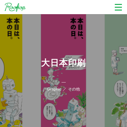
大日本印刷
Graphic
その他
MARUZEN / ジュンク堂書店 店内ポスター + 店頭Movie